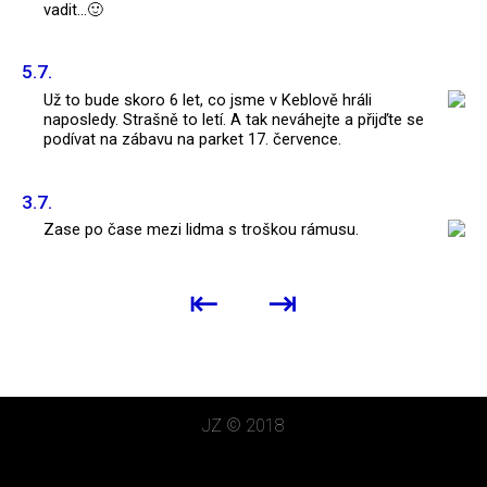
vadit...🙂
5.7.
Už to bude skoro 6 let, co jsme v Keblově hráli
naposledy. Strašně to letí. A tak neváhejte a přijďte se
podívat na zábavu na parket 17. července.
3.7.
Zase po čase mezi lidma s troškou rámusu.
⇤
⇥
JZ
© 2018