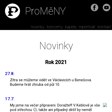
ProMěNY
novinky
koncerty
kapela
repertoár
kontakt
Novinky
Rok 2021
27.8.
Zítra se můžeme vidět ve Václavicích u Benešova.
Budeme hrát zhruba od půl 10.
17.7.
My jsme na večer připraveni. Doražte!!! V Keblově je vše
pod střechou 🙂, takže ani případný déšť by neměl